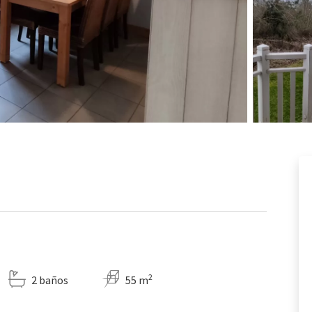
2
2 baños
55 m