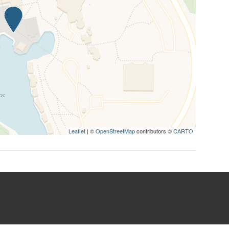
Leaflet
| ©
OpenStreetMap
contributors ©
CARTO