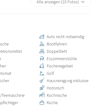
Alle anzeigen (10 Fotos)
n
Auto nicht notwendig
äsche
Bootfahren
ektionsmittel
Doppelbett
e
Esszimmerstühle
her
Fischereigebiet
utomat
Golf
ücher
Hausreinigung inklusive
Historisch
-/Teemaschine
Kochnische
pflichtiger
Küche