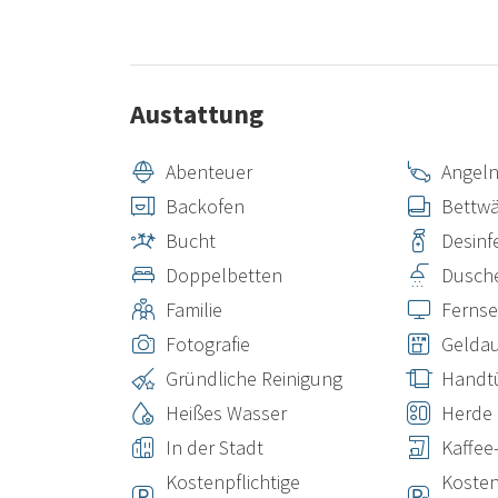
Austattung
Abenteuer
Angel
Backofen
Bettw
Bucht
Desinf
Doppelbetten
Dusch
Familie
Fernse
Fotografie
Gelda
Gründliche Reinigung
Handt
Heißes Wasser
Herde
In der Stadt
Kaffee
Kostenpflichtige
Kosten