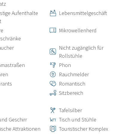
atz
istige Aufenthalte
Lebensmittelgeschäft
t
re
Mikrowellenherd
rschränke
aucher
Nicht zugänglich für
Rollstühle
amastraßen
Phon
hren
Rauchmelder
rants
Romantisch
Sitzbereich
Tafelsilber
 und Geschirr
Tisch und Stühle
tische Attraktionen
Touristischer Komplex