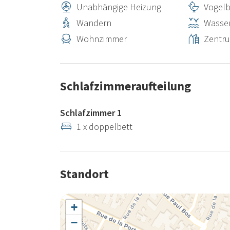
Unabhängige Heizung
Vogel
Wandern
Wasser
Wohnzimmer
Zentr
Schlafzimmeraufteilung
Schlafzimmer 1
1 x doppelbett
Standort
+
−