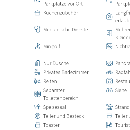
Parkplätze vor Ort
Parkpl
Küchenzubehör
Langfr
erlaub
Medizinische Dienste
Mehre
Kleide
Minigolf
Nichtr
Nur Dusche
Panor
Privates Badezimmer
Radfa
Reiten
Restau
Separater
Siehe
Toilettenbereich
Speisesaal
Strand
Teller und Besteck
Teller
Toaster
Touris