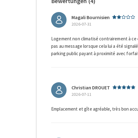
Bewertungen (4)
Magali Bournisien
2026-07-31
Logement non climatisé contrairement à ce q
pas au message lorsque cela lui a été signalé
parking public payant à proximité avec forfait
Christian DROUET
2026-07-11
Emplacement et gîte agréable, très bon accue