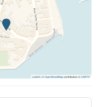
Leaflet
| ©
OpenStreetMap
contributors ©
CARTO