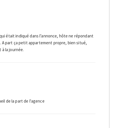
ui était indiqué dans l’annonce, hôte ne répondant
. A part ça petit appartement propre, bien situé,
 à la journée.
il de la part de l'agence