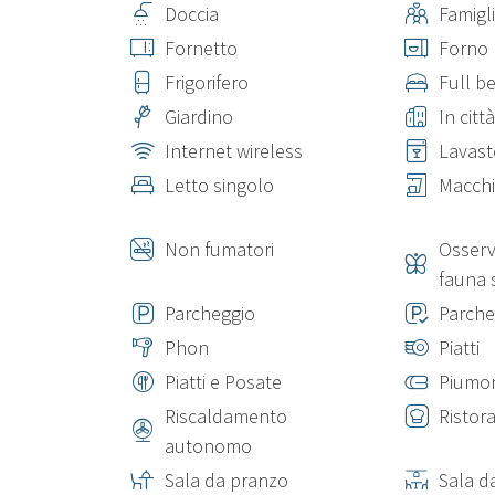
Doccia
Famigl
Fornetto
Forno
Frigorifero
Full b
Giardino
In città
Internet wireless
Lavast
Letto singolo
Macchi
Non fumatori
Osserv
fauna 
Parcheggio
Parche
Phon
Piatti
Piatti e Posate
Piumo
Riscaldamento
Ristora
autonomo
Sala da pranzo
Sala d