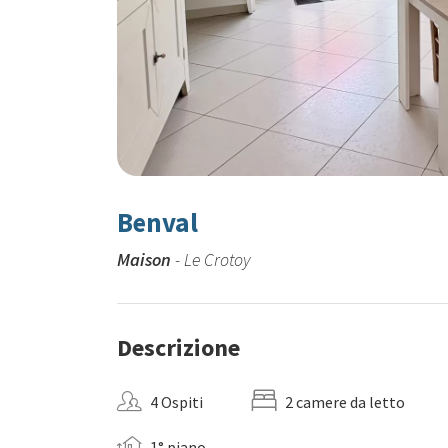
Benval
Maison
- Le Crotoy
Descrizione
4 Ospiti
2 camere da letto
1° piano