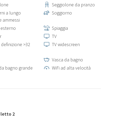
lone
Seggiolone da pranzo
rni a lungo
Soggiorno
e ammessi
 esterno
Spiaggia
r
TV
 definizione >32
TV widescreen
Vasca da bagno
da bagno grande
WiFi ad alta velocità
letto 2