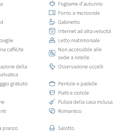
ia
Fogliame d'autunno
Forno a microonde
ed
Gabinetto
Internet ad alta velocità
oviglie
Letto matrimoniale
na caffè/te
Non accessibile alle
sedie a rotelle
azione della
Osservazione uccelli
selvatica
ggio gratuito
Pentole e padelle
Piatti e ciotole
ne
Pulizia della casa inclusa
nti
Romantico
a pranzo
Salotto