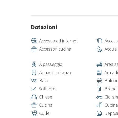
Dotazioni
Accesso ad internet
Access
Accessori cucina
Acqua 
A passeggio
Area s
Armadi in stanza
Armadi
Baia
Balcon
Bollitore
Brandi
Chiese
Ciclis
Cucina
Cucina
Culle
Deposi