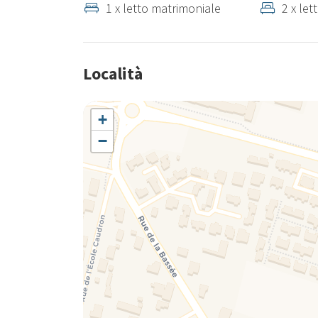
1 x letto matrimoniale
2 x let
Località
+
−