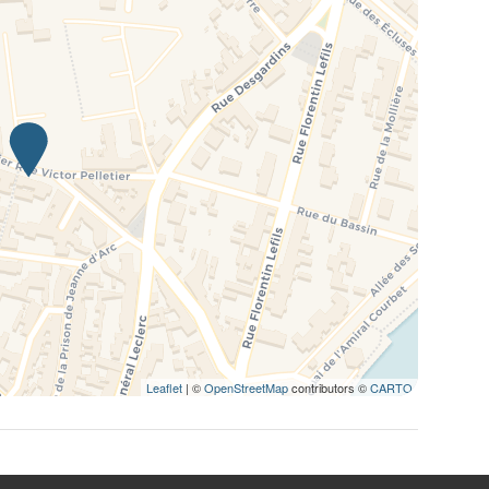
Leaflet
| ©
OpenStreetMap
contributors ©
CARTO