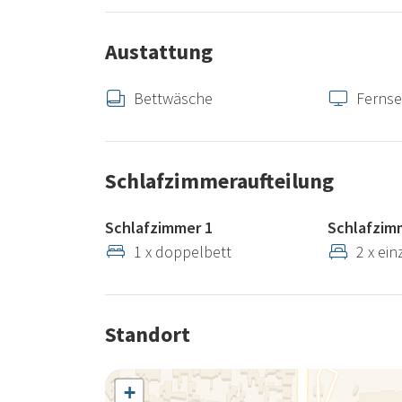
Austattung
Bettwäsche
Fernse
Schlafzimmeraufteilung
Schlafzimmer 1
Schlafzim
1 x doppelbett
2 x ein
Standort
+