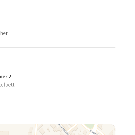
her
mer 2
zelbett