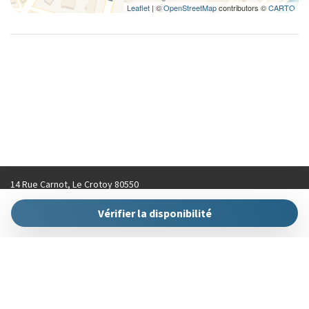
Leaflet
| ©
OpenStreetMap
contributors ©
CARTO
14 Rue Carnot, Le Crotoy 80550
contact@hellokeys.fr
Vérifier la disponibilité
+33 (0)3 22 31 92 70