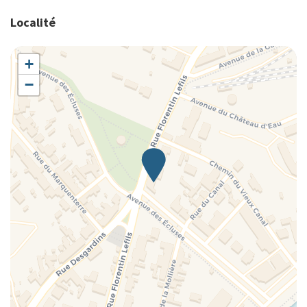
Localité
+
−