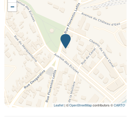
−
Leaflet
| ©
OpenStreetMap
contributors ©
CARTO