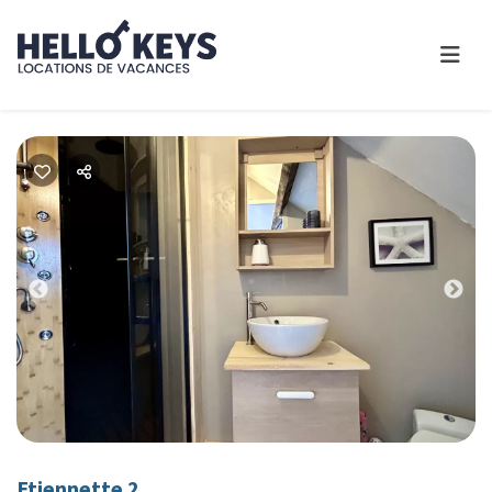
Previous
Nex
Etiennette 2