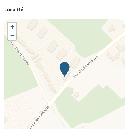
Localité
+
−