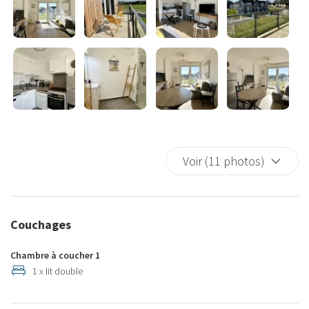
Local à vélo : Un espace sécurisé au sein de la résidence pour
ranger vos vélos.
Emplacement idéal
Situé dans un quartier paisible, cet appartement est à proximité
des commodités locales et des attractions touristiques. Que vous
souhaitiez explorer les environs à vélo ou vous détendre sur le
balcon, cet appartement offre une base idéale pour toutes vos
activités.
Voir (11 photos)
Réservez dès maintenant et profitez d'un séjour confortable et
sans soucis dans notre charmant appartement !
Couchages
Chambre à coucher 1
1 x lit double