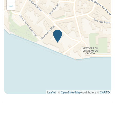
−
Leaflet
| ©
OpenStreetMap
contributors ©
CARTO