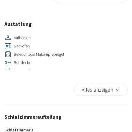
Austattung
Aufhänger
Backofen
Beleuchteter Make-up-Spiegel
Bettdecke
Bettwäsche
Blackoutvorhang
Dusche
Alles anzeigen
Einkaufen
Fenster im Zimmer
Geschirr spülen
Schlafzimmeraufteilung
Gläser
Großer Dusch- und Toilettenbereich
Schlafzimmer 1