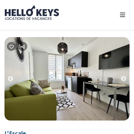
Previous
Nex
L'Escale