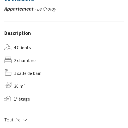
Appartement
- Le Crotoy
Description
4 Clients
2 chambres
1 salle de bain
2
30 m
1° étage
Tout lire