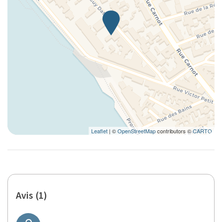
Leaflet
| ©
OpenStreetMap
contributors ©
CARTO
Avis (1)