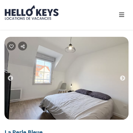
Previous
Nex
La Perle Bleue