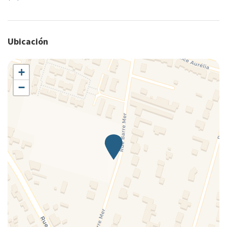
Ubicación
+
−