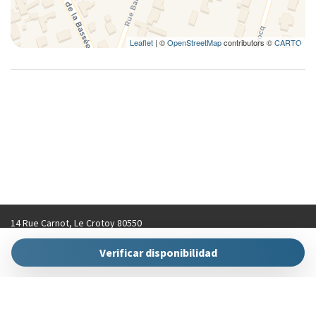
Leaflet
| ©
OpenStreetMap
contributors ©
CARTO
14 Rue Carnot, Le Crotoy 80550
contact@hellokeys.fr
Verificar disponibilidad
+33 (0)3 22 31 92 70