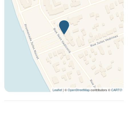
Leaflet
| ©
OpenStreetMap
contributors ©
CARTO