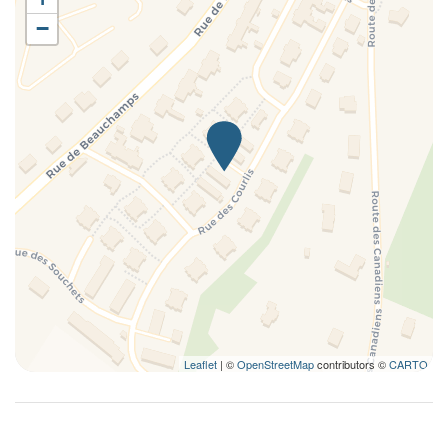
−
Leaflet
| ©
OpenStreetMap
contributors ©
CARTO