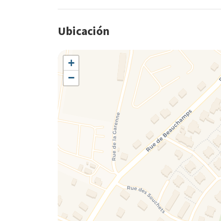
Ubicación
+
−