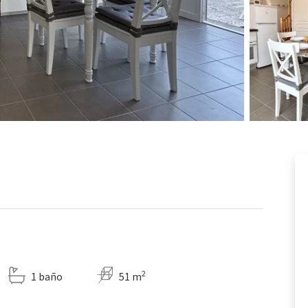
2
1 baño
51 m