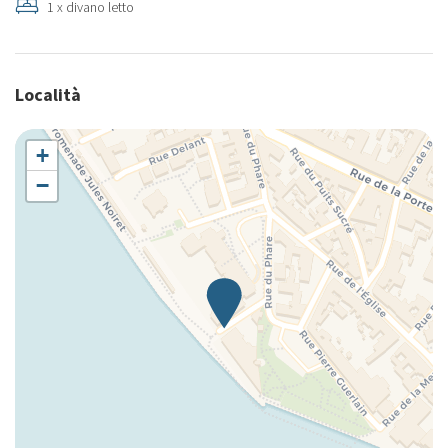
1 x divano letto
Località
+
−