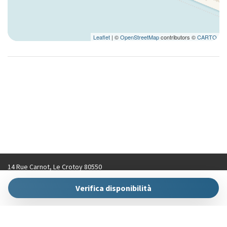
Leaflet
| ©
OpenStreetMap
contributors ©
CARTO
14 Rue Carnot, Le Crotoy 80550
contact@hellokeys.fr
Verifica disponibilità
+33 (0)3 22 31 92 70