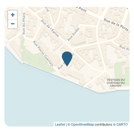
Chauffage/climatiseur autonome
Cintres
+
Coin cuisine
−
Coin repas en plein air
Connexion Ethernet
Couette
Couverts/ustensiles
Cueillette de coquillages
Cuisine
Cuisine complète
Cyclisme
Distributeur de billets
Douche
Eau chaude
Ecotourisme
Leaflet
| ©
OpenStreetMap
contributors ©
CARTO
Eglises