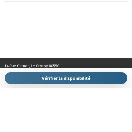
Epicerie
Equitation
Espace de rangement
Feuillage d'automne
Four
Four à microondes
Frigo
Front de mer
14 Rue Carnot, Le Crotoy 80550
Grand lit
contact@hellokeys.fr
Grille-pain
Vérifier la disponibilité
+33 (0)3 22 31 92 70
Internet haut débit
Internet sans fil
Lampe
Linge de lit
Lit double
Lit pliable