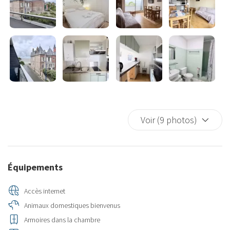
seul dans le logement.
Pour voyager léger :
✔ linge de lit fourni
✔ linge de bain fourni
✔ ménage de fin de séjour inclus
Voir (9 photos)
Équipements
Accès internet
Animaux domestiques bienvenus
Armoires dans la chambre