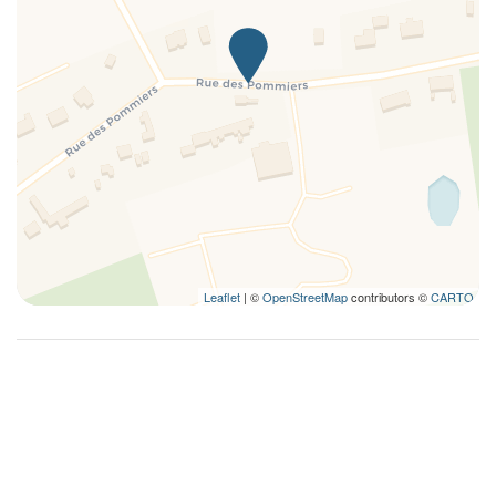
Leaflet
| ©
OpenStreetMap
contributors ©
CARTO