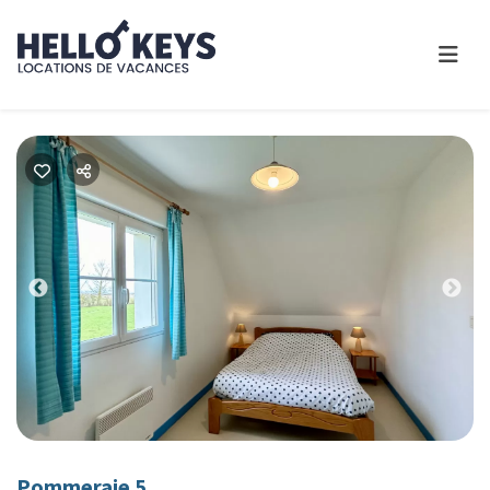
Previous
Nex
Pommeraie 5