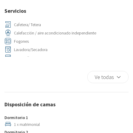
Servicios
Cafetera/ Tetera
Calefacción / aire acondicionado independiente
Fogones
Lavadora/Secadora
Lavavajillas
Nevera
Plancha para ropa
Ve todas
Ropa de cama
Secador de pelo
Disposición de camas
Dormitorio 1
1 x matrimonial
Dormitorio 2