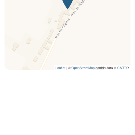
Leaflet
| ©
OpenStreetMap
contributors ©
CARTO