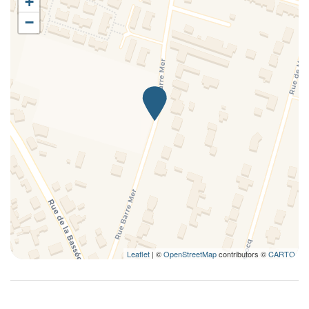
+
Caza
−
Cena no disponible
Centro
Cerca del Oceano
Ciclismo
Ciudad
Coche no necesario
Coche recomendado
Cocina
Cocina completa
Cocina pequeña
Comedor
Comedor
Comedor al aire libre
Leaflet
| ©
OpenStreetMap
contributors ©
CARTO
Complejo turístico
Conexión ethernet