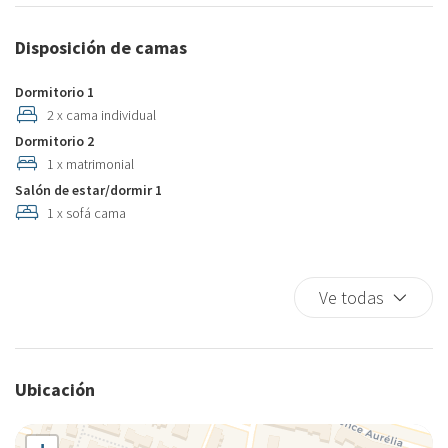
Armarios multiples
Atracciones turísticas
Disposición de camas
Autumn Foliage
Aventura
Dormitorio 1
Bahía
2 x cama individual
Dormitorio 2
Balcón/Terraza
1 x matrimonial
Biblioteca
Salón de estar/dormir 1
Bóveda alta
1 x sofá cama
Cafetera/ Tetera
Cajero automático
Calefacción independiente
Ve todas
Calle con vistas
Cama de matrimonio
Cama individual
Ubicación
Camas dobles
Cama tamaño completo