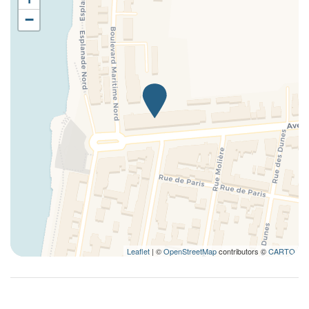
Mikrowellenherd
−
Nicht zugänglich für Rollstühle
Phon
Queen-Bett
Rauchmelder
Reisebettchen
Schränke im Zimmer
Selbst zubereitete Mahlzeiten
Shelling
Strand
Tafelsilber
Teller und Besteck
Teller und Geschirr
Leaflet
| ©
OpenStreetMap
contributors ©
CARTO
Tisch und Stühle
Toaster
Unabhängige Heizung