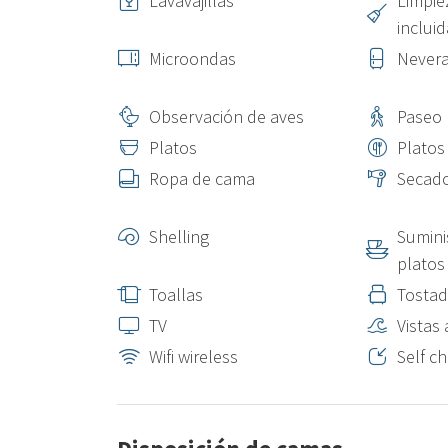
Lavavajillas
Limpie
incluid
Microondas
Never
Observación de aves
Paseo
Platos
Platos
Ropa de cama
Secado
Shelling
Sumini
platos
Toallas
Tostad
TV
Vistas
Wifi wireless
Self ch