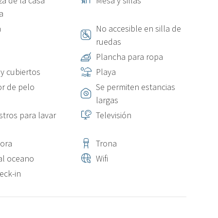
za de la casa
Mesa y sillas
a
a
No accesible en silla de
ruedas
Plancha para ropa
 y cubiertos
Playa
r de pelo
Se permiten estancias
largas
stros para lavar
Televisión
ora
Trona
 al oceano
Wifi
eck-in