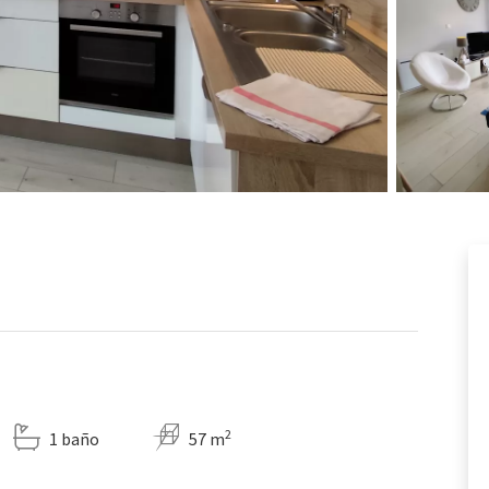
2
1 baño
57 m