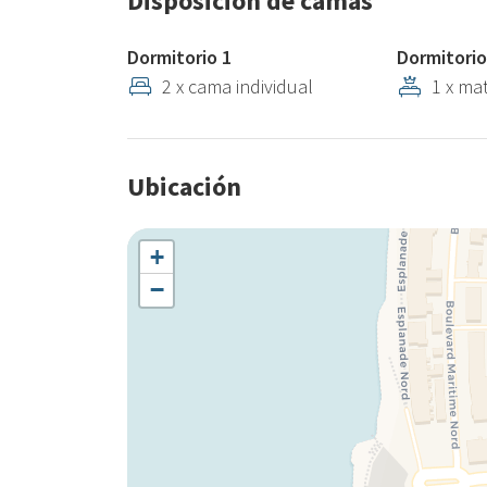
Disposición de camas
Dormitorio 1
Dormitorio
2 x cama individual
1 x ma
Ubicación
+
−