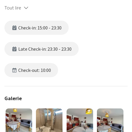
Il se compose d’une chambre confortable avec lit double, d’un
Tout lire
séjour lumineux équipé d’un canapé convertible, d’une cuisine
entièrement équipée pour votre confort, ainsi que d’une agréable
terrasse orientée ouest, idéale pour profiter du soleil en fin de
Check-in: 15:00 - 23:30
journée.
Une place de parking gratuite est également à votre disposition,
un vrai plus en bord de mer.
Late Check-in: 23:30 - 23:30
Appartement fonctionnel et chaleureux, parfait pour des vacances
en couple, en famille ou entre amis, à deux pas de la mer et des
commodités
Check-out: 10:00
Galerie