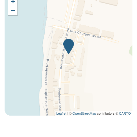
+
Lave-linge
−
Lave-vaisselle
Linge de lit
Lit double
Ménage inclus
Observation de la faune sauvage
Observation des oiseaux
Parking gratuit
Photographie
Plage
Produits vaisselle
Promenades à pied
Repas à charge du client
Leaflet
| ©
OpenStreetMap
contributors ©
CARTO
Sèche-cheveux
Serviettes de toilette
Table et chaises