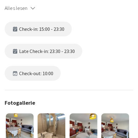
Il se compose d’une chambre confortable avec lit double, d’un
Alles lesen
séjour lumineux équipé d’un canapé convertible, d’une cuisine
entièrement équipée pour votre confort, ainsi que d’une agréable
terrasse orientée ouest, idéale pour profiter du soleil en fin de
Check-in: 15:00 - 23:30
journée.
Une place de parking gratuite est également à votre disposition,
un vrai plus en bord de mer.
Late Check-in: 23:30 - 23:30
Appartement fonctionnel et chaleureux, parfait pour des vacances
en couple, en famille ou entre amis, à deux pas de la mer et des
commodités
Check-out: 10:00
Fotogallerie