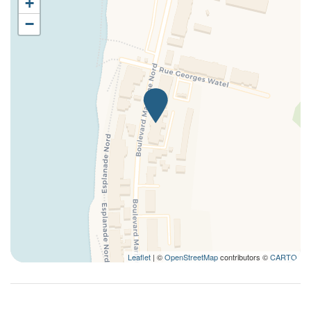
+
Phon
−
Rauchmelder
Schränke im Zimmer
Selbst zubereitete Mahlzeiten
Shelling
Siehe
Sofa
Strand
Tafelsilber
Teller und Besteck
Teller und Geschirr
Tisch und Stühle
Toaster
Leaflet
| ©
OpenStreetMap
contributors ©
CARTO
Töpfe und Pfannen
Vogelbeobachtung
Vollständige Küche