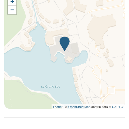
+
Limited Accessibility
−
Long Term Stays Allowed
Microwave
Plates and bowls
Refrigerator
Separate tub and shower
Shelling
Shower
Single bed
Single Level Home
Smoke Detector
Sofa
Tables and chairs
Leaflet
| ©
OpenStreetMap
contributors ©
CARTO
Towels
TV
Wi-Fi