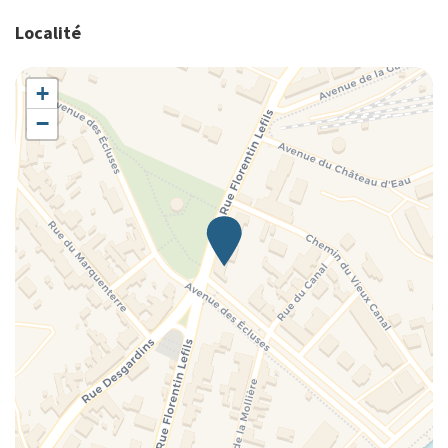
Localité
+
−