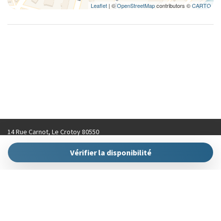
Leaflet
| ©
OpenStreetMap
contributors ©
CARTO
14 Rue Carnot, Le Crotoy 80550
contact@hellokeys.fr
Vérifier la disponibilité
+33 (0)3 22 31 92 70