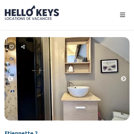
Previous
Nex
Etiennette 2