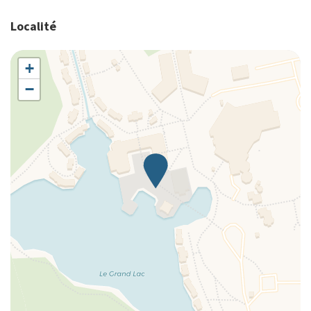
Dressing
Localité
Eau chaude
Famille
Four à microondes
+
Frigo
−
Golf
Golf (optionnel)
Grille-pain
Jouets
Lave-vaisselle
Linge de lit
Lit pliable
Lit Queen
Lit simple
Livres et jeux pour enfants
Longs séjours acceptés